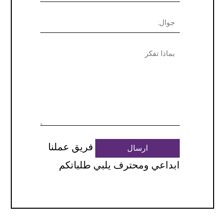
فريق عملنا
ارسال
ابداعي ومحترف يلبي طلباتكم