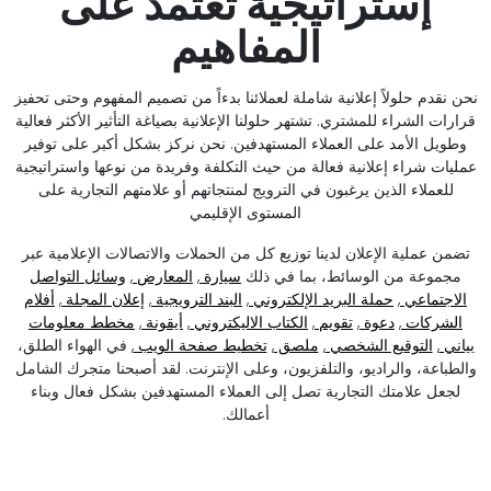
إستراتيجية تعتمد على
المفاهيم
نحن نقدم حلولاً إعلانية شاملة لعملائنا بدءاً من تصميم المفهوم وحتى تحفيز
قرارات الشراء للمشتري. تشتهر حلولنا الإعلانية بصياغة التأثير الأكثر فعالية
وطويل الأمد على العملاء المستهدفين. نحن نركز بشكل أكبر على توفير
عمليات شراء إعلانية فعالة من حيث التكلفة وفريدة من نوعها واستراتيجية
للعملاء الذين يرغبون في الترويج لمنتجاتهم أو علامتهم التجارية على
المستوى الإقليمي
تضمن عملية الإعلان لدينا توزيع كل من الحملات والاتصالات الإعلامية عبر
مجموعة من الوسائط، بما في ذلك
سيارة
,
المعارض
,
وسائل التواصل
الاجتماعي
,
حملة البريد الإلكتروني
,
البند الترويجية
,
إعلان المجلة
,
أفلام
الشركات
,
دعوة
,
تقويم
,
الكتاب الاليكتروني
,
أيقونة
,
مخطط معلومات
بياني
,
التوقيع الشخصي
,
ملصق
,
تخطيط صفحة الويب
, في الهواء الطلق،
والطباعة، والراديو، والتلفزيون، وعلى الإنترنت. لقد أصبحنا متجرك الشامل
لجعل علامتك التجارية تصل إلى العملاء المستهدفين بشكل فعال وبناء
أعمالك.